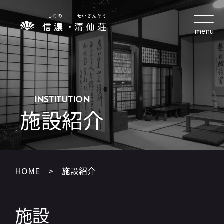
信濃
・
清仙荘
INSTITUTION
施設紹介
HOME > 施設紹介
施設