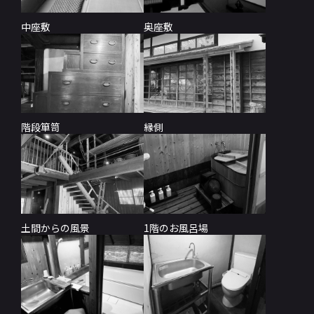
中座敷
奥座敷
階段箪笥
縁側
土間からの風景
1階のお風呂場