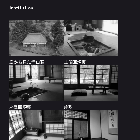
Institution
空から見た清仙荘
土間囲炉裏
座敷囲炉裏
座敷