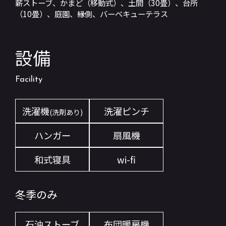
薪ストーブ、かまど（移動式）、土間（30畳）、台所
（10畳）、庭園、縁側、
バーベキューテラス
設備
Facility
洗濯機
洗濯ピンチ
(洗剤あり)
ハンガー
扇風機
和式寝具
wi-fi
冬季のみ
石油ストーブ
布団暖房機